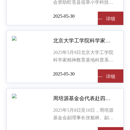
会资助旺苍县佰章小学科技馆
项目签约仪式在九三学社中央
2025-05-30
成功举办。
详细
详细
北京大学工学院科学家精神教育基地科普系列活动：周培源科学家精神主题展、“科普之翼”主题研讨会成功举行北京大学工学院科学家精神教育基地科普系列活动：周培源科学家精神主题展、“科普之翼”主题研讨会成功举行
2025年5月9日北京大学工学院
科学家精神教育基地科普系列
活动：周培源科学家精神主题
2025-05-30
展、“科普之翼”主题研讨会在
详细
详细
北京大学燕南园60号楼周培源
科学家精神教育基地举行。
周培源基金会代表赴四川旺苍县佰章小学考察交流
2025年5月8日至10日，周培源
基金会副理事长张魁林、副秘
书长崔志国及秘书曹馨月一行