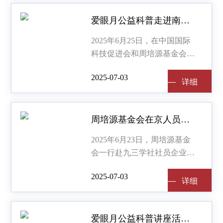
广元市政协副主席、九三学社
广元市委会主委赖翠兰陪同调
爱眼月公益科普走进南开北京校友会
研。
2025年6月25日，在中国国际
科技促进会和周培源基金会的
指导下，主题为“致敬科技 点
2025-07-03
亮光明”的爱眼月公益科普讲座
详细
详细
活动首次走进南开北京校友
会，为在京的南开校友及其家
人提供眼健康服务。
周培源基金会在京人员一行赴世纪东方调研考察
2025年6月23日，周培源基金
会一行赴九三学社社员企业
——北京世纪东方国铁科技股
2025-07-03
份有限公司进行调研考察，并
详细
详细
举行签约仪式。
爱眼月公益科普讲座活动成功召开