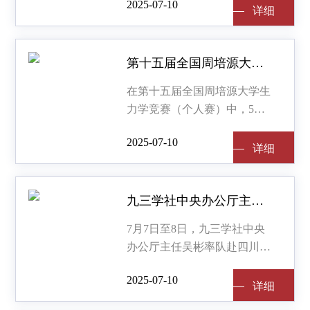
2025-07-10
技伦理问题越来越受到科技界
详细
详细
的关注。在我国建设科技强国
的进程中，教育、科技、人才“
第十五届全国周培源大学生力学竞赛（个人赛）获奖名单公布
在第十五届全国周培源大学生
力学竞赛（个人赛）中，5人
获特等奖，166人获一等奖，
2025-07-10
311人获二等奖，获奖名单如
详细
详细
下。特向获奖同学表示热烈祝
贺！
三等奖和优秀奖名单将于近期
九三学社中央办公厅主任吴彬一行到旺苍调研
在中国力学学会官
7月7日至8日，九三学社中央
办公厅主任吴彬率队赴四川省
广元市旺苍县调研定点帮扶工
2025-07-10
作。九三学社四川省委会副主
详细
详细
委、四川省政府参事陈雩桢，