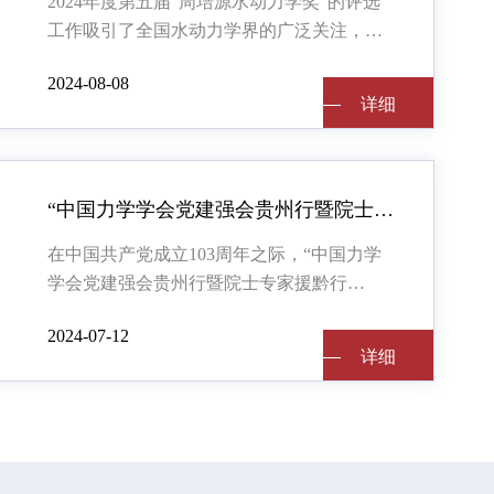
2024年度第五届“周培源水动力学奖”的评选
工作吸引了全国水动力学界的广泛关注，评
选委员会经过初审、公示、两轮投票、审核
2024-08-08
等程序，并将评选结果报周培源基金会批准
详细
详细
“中国力学学会党建强会贵州行暨院士专家援黔行动”——“力智助学，协力同行”基础教育帮扶活动开展(图文)
在中国共产党成立103周年之际，“中国力学
学会党建强会贵州行暨院士专家援黔行
动”——“力智助学，协力同行”基础教育帮扶
2024-07-12
活动于2024年7月1日
详细
详细