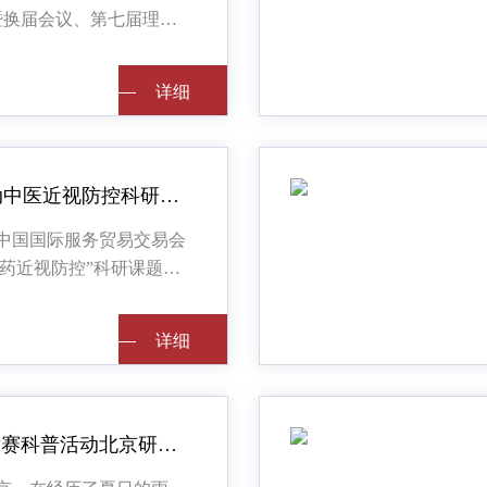
暨换届会议、第七届理事
举行。全国政协常委、社
主任、九三学社中央
详细
详细
点睛计划积极推动中医近视防控科研工作
，在中国国际服务贸易交易会
医药近视防控”科研课题正
。根据世界卫生组织
发布了首份《世界视觉报
详细
详细
“点睛计划”知识竞赛科普活动北京研学之行圆满落幕