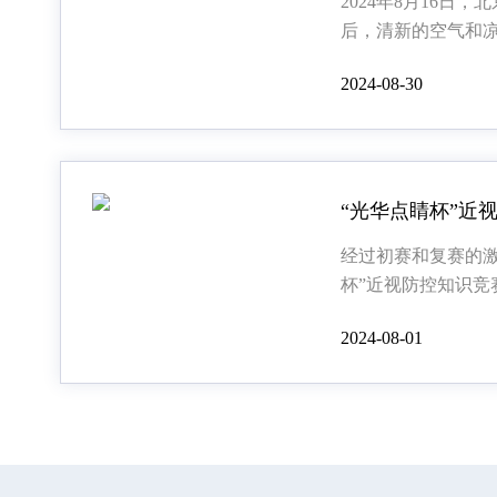
2024年8月16日
后，清新的空气和
现代的城市增添了
2024-08-30
水带来了一丝湿润
得夏日的阳光更加
经过初赛和复赛的激
杯”近视防控知识竞
区）于2024年7月
2024-08-01
终的巅峰对决。 本
进会