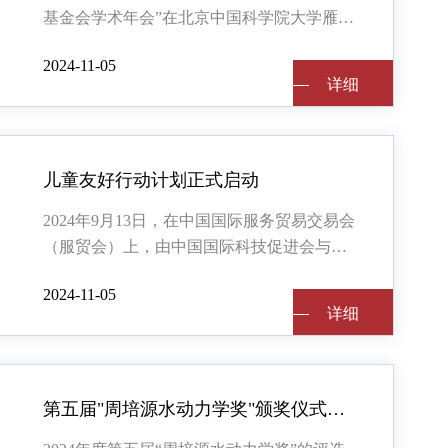
基金会学术年会”在北京中国科学院大学雁栖
湖校区国际会议中心召开。本次会议由周培
2024-11-05
源基金会主办，中国科学院大学、中国
详细
详细
儿童友好行动计划正式启动
2024年9月13日，在中国国际服务贸易交易会
（服贸会）上，由中国国际科技促进会与周
培源基金会联合发起的“儿童友好行动计
2024-11-05
划”正式启动。“儿童友好行动计划”
详细
详细
第五届"周培源水动力学奖"颁奖仪式在哈尔滨举行