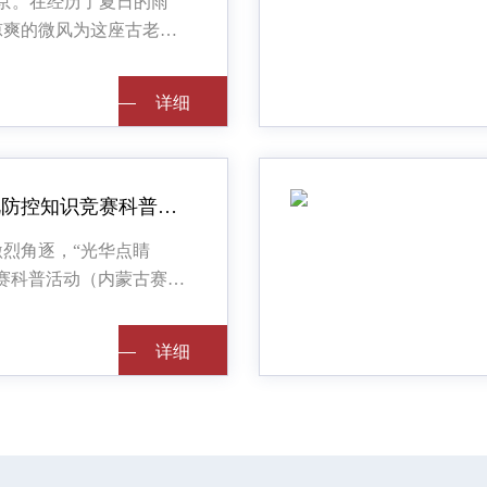
，北京。在经历了夏日的雨
凉爽的微风为这座古老而
一抹宜人的清新。虽然雨
，但却也洗净了空气，使
详细
详细
“光华点睛杯”近视防控知识竞赛科普活动—内蒙古赛区决赛圆满收官
烈角逐，“光华点睛
赛科普活动（内蒙古赛
26日在呼和浩特市迎来了最
次活动由中国国际科技促
详细
详细