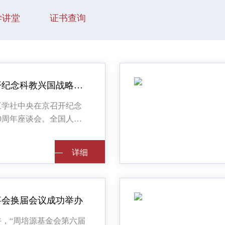
学讲堂
证书查询
九三学社中央召开纪念科教兴国战略实施30周年座谈会
九三学社中央在京召开纪念
0周年座谈会。全国人大
九三学社中央主席武维华
全国政协副主席、九三学
详细
详细
邵鸿出席会议。
事会换届会议成功举办
日下午，“周培源基金会第六届