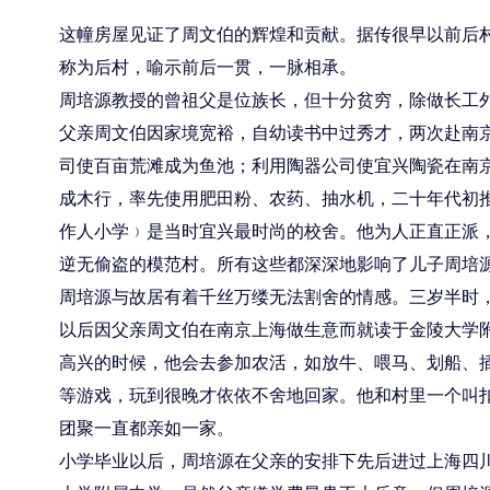
这幢房屋见证了周文伯的辉煌和贡献。据传很早以前后
称为后村，喻示前后一贯，一脉相承。
周
培源教授的曾祖父是位族长，但十分贫穷，除做长工外
父亲周文伯因家境宽裕，自幼读书中过秀才，两次赴南
司使百亩荒滩成为鱼池；利用陶器公司使宜兴陶瓷在南
成木行，率先使用肥田粉、农药、抽水机，二十年代初推
作人小学﹚是当时宜兴最时尚的校舍。他为人正直正派，
逆无偷盗的模范村。所有这些都深深地影响了儿子周培
周培源与故居有着千丝万缕无法割舍的情感。三岁半时，
以后因父亲周文伯在南京上海做生意而就读于金陵大学
高兴的时候，他会去参加农活，如放牛、喂马、划船、
等游戏，玩到很晚才依依不舍地回家。他和村里一个叫
团聚一直都亲如一家。
小学毕业以后，周培源在父亲的安排下先后进过上海四