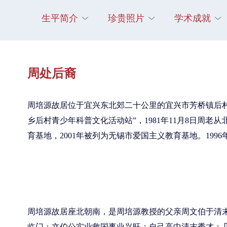
生平简介
珍贵照片
学术成就
周处后裔
周培源故居位于宜兴东北郊二十公里的宜兴市芳桥镇后村
乡后村青少年科普文化活动站”，1981年11月8日周老
育基地，2001年被列为无锡市爱国主义教育基地。19
周培源故居座北朝南，是周培源教授的父亲周文伯于清
临门：文伯公实业救国事业兴旺；自己高中清末秀才；