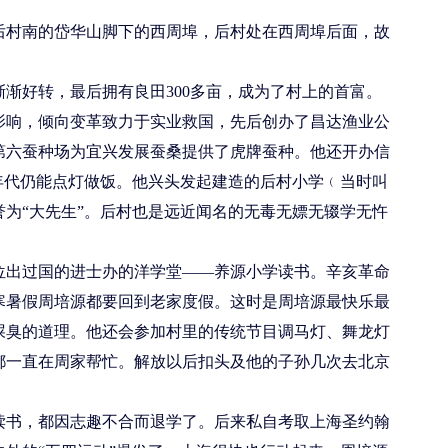
后村南的岱华山脚下的西周埠，后村处在西周埠后面，故
渐好转，最后拥有良田300多亩，成为了村上的首富。
影响，倾向变革致力于实业救国，先后创办了昌达渔业公
第六蚕种场为宜兴发展蚕桑提供了虎牌蚕种。他还开办信
年代仍能点灯做饭。他兴头发起建造的后村小学﹙当时叫
为“大先生”。后村也是远近闻名的无毒无嫖无辍学无忤
位出过国的进士办的洋学堂——养源小学读书。辛亥革命
寒暑假周培源都要回到老家度假。这时是周培源最快乐最
屎臭的道理。他还会参加村里的传统节目调马灯、舞龙灯
都一直在周家帮忙。解放以后扣头及他的子孙几次去北京
读书，都因志趣不合而退学了。后来私自考取上海圣约翰