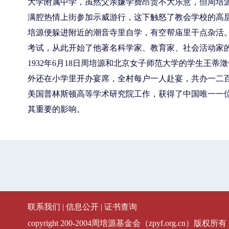
大学附属中学，虽然父亲嫌学费昂贵不大乐意，但周培源
满腔热情上街参加示威游行，这下触怒了教会学校的高
培源便躲进附近的潮音寺里自学，有空帮庙里干点杂活
考试，从此开始了他著名科学家、教育家、社会活动家
1932年6月18日周培源和北京女子师范大学的学生
外还在小学里开办宴席，全村每户一人赴宴，共办一二百
美国普林斯顿高等学术研究院工作，获得了中国唯一一
其重要的影响。
联系我们
|
信息公开
|
证书查询
copyright 200-2004周培源基金会（zpyf.org.