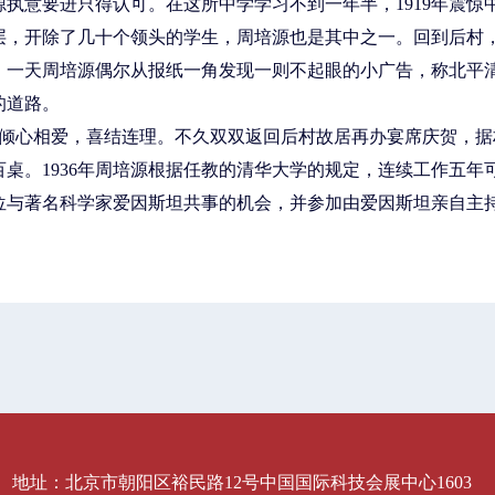
执意要进只得认可。在这所中学学习不到一年半，1919年震惊
层，开除了几十个领头的学生，周培源也是其中之一。回到后村
。一天周培源偶尔从报纸一角发现一则不起眼的小广告，称北平
的道路。
王蒂澂倾心相爱，喜结连理。不久双双返回后村故居再办宴席庆贺，
桌。1936年周培源根据任教的清华大学的规定，连续工作五年
位与著名科学家爱因斯坦共事的机会，并参加由爱因斯坦亲自主
cn）版权所有 地址：北京市朝阳区裕民路12号中国国际科技会展中心1603