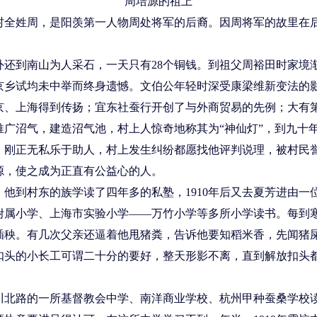
周培源的祖上
村全姓周，是阳羡第一人物周处将军的后裔。因周将军的故里在
还到南山为人采石，一天只有28个铜钱。到祖父周裕田时家境渐
京乡试均未中举而终身遗憾。文伯公年轻时深受康梁维新变法的
京、上海得到传扬；宜东社蚕行开创了与外商贸易的先例；大有
广沼气，建造沼气池，村上人惊奇地称其为“神仙灯”，到九十
刚正无私乐于助人，村上发生纠纷都愿找他评判说理，被村民誉
源，使之成为正直有公益心的人。
他到村东的族学读了四年多的私塾，1910年后又去夏芳进由一
附属小学、上海市实验小学——万竹小学等多所小学读书。每到
插秧。有几次父亲还逼着他甩猪粪，告诉他要知稻米香，先闻猪
扣头的小长工可谓二十分的要好，整天形影不离，直到解放扣头
川北路的一所基督教会中学、南洋商业学校、杭州甲种蚕桑学校