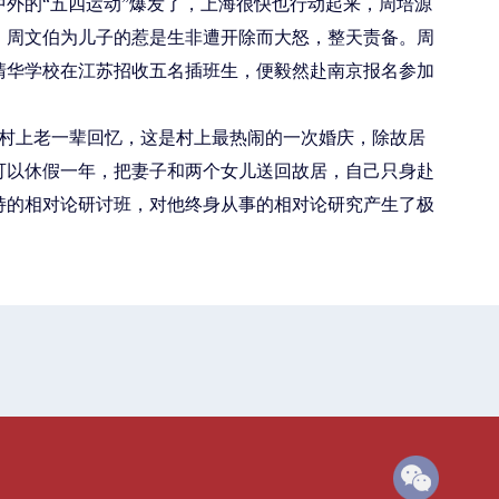
中外的“五四运动”爆发了，上海很快也行动起来，周培源
，周文伯为儿子的惹是生非遭开除而大怒，整天责备。周
清华学校在江苏招收五名插班生，便毅然赴南京报名参加
据村上老一辈回忆，这是村上最热闹的一次婚庆，除故居
可以休假一年，把妻子和两个女儿送回故居，自己只身赴
持的相对论研讨班，对他终身从事的相对论研究产生了极