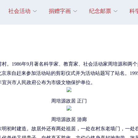
社会活动
捐赠字画
纪念邮票
科
村。1986年9月著名科学家、教育家、社会活动家周培源和两
从北京亲自赶来参加活动站的剪彩仪式并为活动站题写了站名。19
96年宜兴市人民政府公布为市级文物保护单位。
周培源故居 正门
周培源故居 游廊
末明初时建造。故居外还有两处祖居，一处在村东老墙门，一处
几代单传又得贵子。自然喜不胜收。文伯公终身喜好地舆学，故