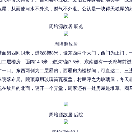
龟尾，从而使河水不外流，财气不外泄。公认是一块得天独厚的
周培源故居 展览
周培源故居
面阔四间14米，进深8架8米，设东西两个大门，西门为正门，
层楼房，面阔14.3米，进深7架7.5米。东南侧有一长廊与
一口。东西两侧为二层厢房，西厢房为楼梯间，可直达二、三进的
院落布局。院顶原用玻璃筒瓦覆盖，村民呼之为玻璃屋，冬天非常
现在故居的北面，隔开一个弄堂，周家还有一处房屋是堆草、圈
周培源故居 后院