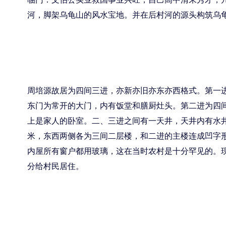
河，脚架乌龟山的风水宝地。并在后村河的源头构筑乌
周培源故居为四间三进，亦新亦旧亦东亦西格式。第一进
东门为常开的大门，内有饭堂和膳厨灶头。第二进为四间二
上是家人的卧室。二、三进之间有一天井，天井内有水井
米，东西两侧各为三间二层楼，和二进的主楼连成凹字形
内屋所有窗户都用玻璃，这在当时农村是十分罕见的。
分给村民居住。