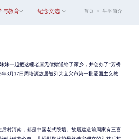
学与教育
纪念文选
首页
>
生平简介
个妹妹一起把这幢老屋无偿赠送给了家乡，并创办了“芳桥
95年3月17日周培源故居被列为宜兴市第一批爱国主义教
在后村河南，都是中国老式院墙。故居建造前周家有三喜
居选址破费心血，几经斟酌比较最终选定现在的头枕后村